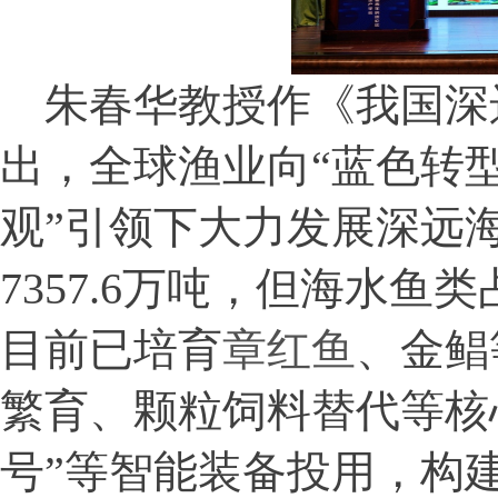
朱春华教授作《我国深
出，全球渔业向
“
蓝色转
观
”
引领下大力发展深远
7357.6
万吨，但海水鱼类
目前已培育
章红鱼
、金鲳
繁育、颗粒饲料替代等核
号
”
等智能装备投用，构